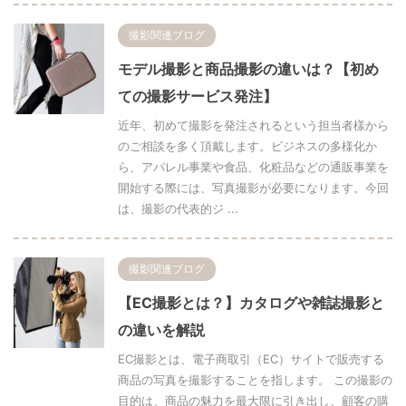
撮影関連ブログ
モデル撮影と商品撮影の違いは？【初め
ての撮影サービス発注】
近年、初めて撮影を発注されるという担当者樣から
のご相談を多く頂戴します。ビジネスの多様化か
ら、アパレル事業や食品、化粧品などの通販事業を
開始する際には、写真撮影が必要になります。今回
は、撮影の代表的ジ ...
撮影関連ブログ
【EC撮影とは？】カタログや雑誌撮影と
の違いを解説
EC撮影とは、電子商取引（EC）サイトで販売する
商品の写真を撮影することを指します。 この撮影の
目的は、商品の魅力を最大限に引き出し、顧客の購