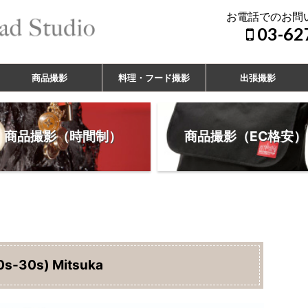
お電話でのお問
03-62
商品撮影
料理・フード撮影
出張撮影
商品撮影（時間制）
商品撮影（EC格安）
0s-30s) Mitsuka