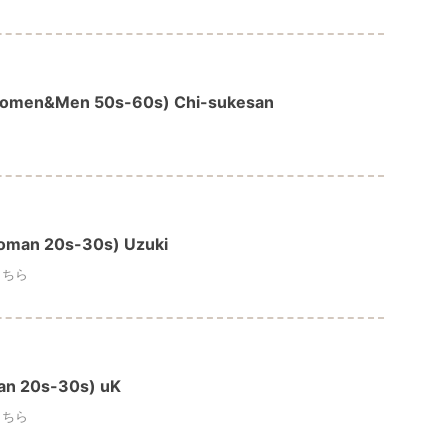
Women&Men 50s-60s) Chi-sukesan
oman 20s-30s) Uzuki
こちら
an 20s-30s) uK
こちら