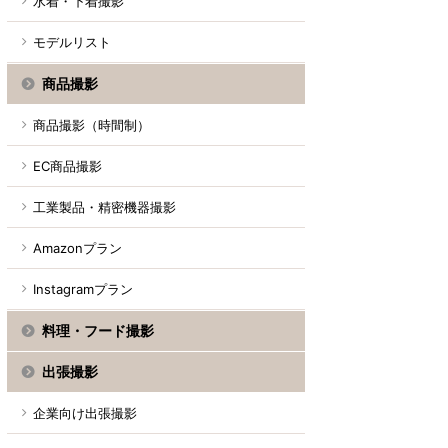
水着・下着撮影
モデルリスト
商品撮影
商品撮影（時間制）
EC商品撮影
工業製品・精密機器撮影
Amazonプラン
Instagramプラン
料理・フード撮影
出張撮影
企業向け出張撮影