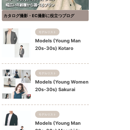
カタログ撮影・EC撮影に役立つブログ
モデルリスト
Models (Young Man
20s-30s) Kotaro
モデルリスト
Models (Young Women
20s-30s) Sakurai
モデルリスト
Models (Young Man